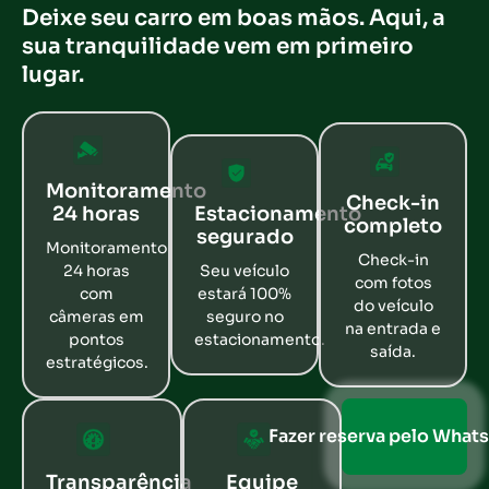
Deixe seu carro em boas mãos. Aqui, a
sua tranquilidade vem em primeiro
lugar.
Monitoramento
Check-in
24 horas
Estacionamento
completo
segurado
Monitoramento
Check-in
24 horas
Seu veículo
com fotos
com
estará 100%
do veículo
câmeras em
seguro no
na entrada e
pontos
estacionamento.
saída.
estratégicos.
Fazer reserva pelo What
Transparência
Equipe