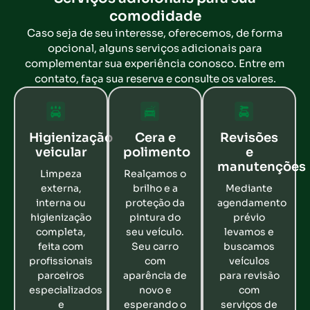
comodidade
Caso seja de seu interesse, oferecemos, de forma
opcional, alguns serviços adicionais para
complementar sua experiência conosco. Entre em
contato, faça sua reserva e consulte os valores.
Higienização
Cera e
Revisões
veicular
polimento
e
manutenções
Limpeza
Realçamos o
externa,
brilho e a
Mediante
interna ou
proteção da
agendamento
higienização
pintura do
prévio
completa,
seu veículo.
levamos e
feita com
Seu carro
buscamos
profissionais
com
veículos
parceiros
aparência de
para revisão
especializados
novo e
com
e
esperando o
serviços de