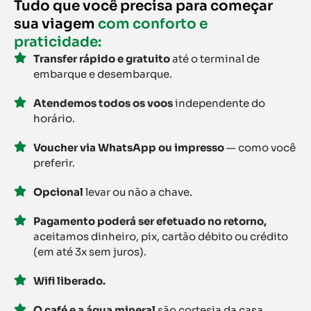
Tudo que você precisa para começar
sua viagem
com conforto e
praticidade:
Transfer rápido e gratuito
até o terminal de
embarque e desembarque.
Atendemos todos os voos
independente do
horário.
Voucher via WhatsApp ou impresso
— como você
preferir.
Opcional
levar ou não a chave.
Pagamento poderá ser efetuado no retorno,
aceitamos dinheiro, pix, cartão débito ou crédito
(em até 3x sem juros).
Wifi liberado.
O café e a água mineral
são cortesia da casa.