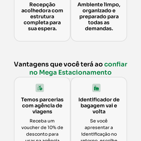
Recepção
Ambiente limpo,
acolhedora com
organizado e
estrutura
preparado para
completa para
todas as
sua espera.
demandas.
Vantagens que você terá ao
confiar
no Mega Estacionamento
Temos parcerias
Identificador de
com agência de
bagagem vai e
viagens
volta
Receba um
Se você
voucher de 10% de
apresentar a
desconto para
identificação no
usar na agência
retorno, escolhe